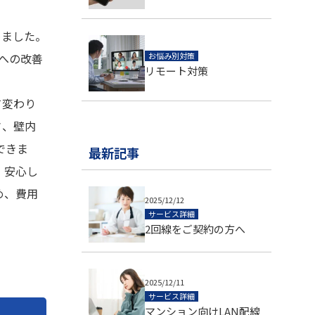
めました。
所への改善
お悩み別対策
リモート対策
て変わり
さ、壁内
できま
最新記事
、安心し
め、費用
2025/12/12
サービス詳細
2回線をご契約の方へ
2025/12/11
サービス詳細
マンション向けLAN配線