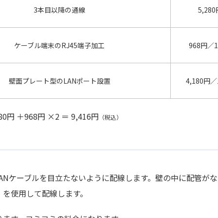
3本目以降の通線
5,28
ケーブル端末のRJ45端子加工
968円／
壁面プレート型のLANポート設置
4,180円
＋968円 ×2 ＝ 9,416円
（税込）
ANケーブルを目立たないように配線します。壁の中に配管がな
）を使用して配線します。