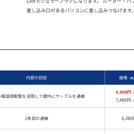
LANモジュラープラグになります。 ルーター・ハブ
差し込み口があるパソコンに差し込みつなげます
内容の目安
価格
（税
6,800円
（
の電話用配管を活用して壁内にケーブルを通線
7,480円
（
2本目の通線
6,38