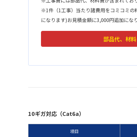
※工事費には部品代、材料費が含まれてお
※1件（1工事）当たり諸費用をコミコミの料金
になります)お見積金額に3,000円追加にな
部品代、材料
10ギガ対応（Cat6a）
項目