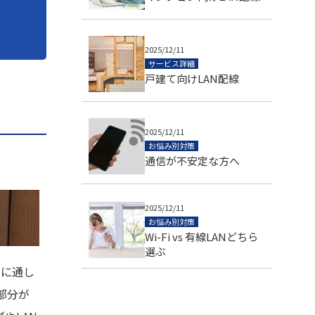
2025/12/11
サービス詳細
戸建て向けLAN配線
2025/12/11
お悩み別対策
通信が不安定な方へ
2025/12/11
お悩み別対策
Wi-Fi vs 有線LANどちら
選ぶ
穴に通し
部分が